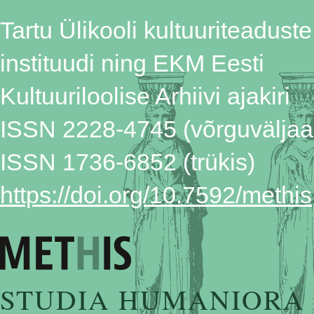
Tartu Ülikooli kultuuriteaduste
instituudi ning EKM Eesti
Kultuuriloolise Arhiivi ajakiri
ISSN 2228-4745 (võrguväljaa
ISSN 1736-6852 (trükis)
https://doi.org/10.7592/methis
STUDIA HUMANIORA 