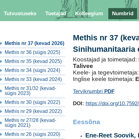
Tutvustuseks
Toetajad
Kolleegium
Numbrid
Methis nr 37 (kev
Methis nr 37 (kevad 2026)
Sinihumanitaaria
Methis nr 36 (sügis 2025)
Koostajad ja toimetajad:
Methis nr 35 (kevad 2025)
Talivee
Methis nr 34 (sügis 2024)
Keele- ja tegevtoimetaja
Inglise keele toimetaja:
E
Methis nr 33 (kevad 2024)
Methis nr 31/32 (kevad-
Terviknumbri
PDF
sügis 2023)
Methis nr 30 (sügis 2022)
DOI:
https://doi.org/10.7592
Methis nr 29 (kevad 2022)
Methis nr 27/28 (kevad-
Eessõna
sügis 2021)
Methis nr 26 (sügis 2020)
Ene-Reet Soovik, E