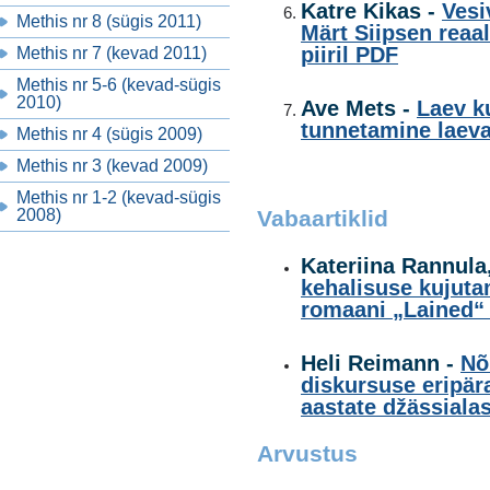
Katre Kikas -
Vesi
Methis nr 8 (sügis 2011)
Märt Siipsen reaal
piiril
PDF
Methis nr 7 (kevad 2011)
Methis nr 5-6 (kevad-sügis
2010)
Ave Mets -
Laev k
tunnetamine laeva
Methis nr 4 (sügis 2009)
Methis nr 3 (kevad 2009)
Methis nr 1-2 (kevad-sügis
2008)
Vabaartiklid
Kateriina Rannula
kehalisuse kujuta
romaani „Lained“ 
Heli Reimann -
Nõ
diskursuse eripära
aastate džässialast
Arvustus