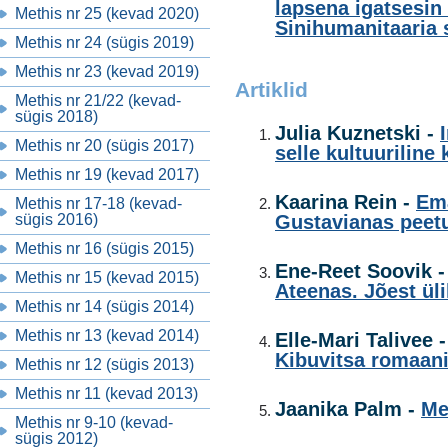
lapsena igatsesin
Methis nr 25 (kevad 2020)
Sinihumanitaaria 
Methis nr 24 (sügis 2019)
Methis nr 23 (kevad 2019)
Artiklid
Methis nr 21/22 (kevad-
sügis 2018)
Julia Kuznetski -
Methis nr 20 (sügis 2017)
selle kultuuriline
Methis nr 19 (kevad 2017)
Kaarina Rein -
Em
Methis nr 17-18 (kevad-
sügis 2016)
Gustavianas peetu
Methis nr 16 (sügis 2015)
Ene-Reet Soovik 
Methis nr 15 (kevad 2015)
Ateenas. Jõest ül
Methis nr 14 (sügis 2014)
Methis nr 13 (kevad 2014)
Elle-Mari Talivee 
Kibuvitsa romaan
Methis nr 12 (sügis 2013)
Methis nr 11 (kevad 2013)
Jaanika Palm -
Me
Methis nr 9-10 (kevad-
sügis 2012)