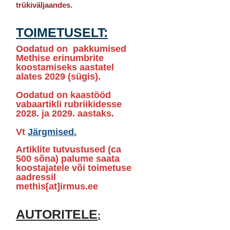
trükiväljaandes.
TOIMETUSELT:
Oodatud on pakkumised
Methise erinumbrite
koostamiseks aastatel
alates 2029 (sügis).
Oodatud on kaastööd
vabaartikli rubriikidesse
2028. ja 2029. aastaks.
Vt
Järgmised.
Artiklite tutvustused (ca
500 sõna
) palume saata
koostajatele või
toimetuse
aadressil
methis[at]irmus.ee
AUTORITELE
: