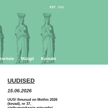
EST
ENG
toritele
Müügil
Kontakt
UUDISED
15.06
.2026
UUS! Ilmunud on Methis 2026
(kevad), nr 37,
sinihumanitaaria erinumbri