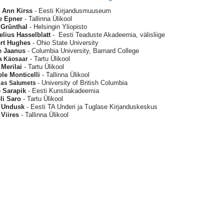
a Ann Kirss
-
Eesti Kirjandusmuuseum
e Epner
-
Tallinna Ülikool
 Grünthal
- Helsingin Yliopisto
elius Hasselblatt
- Eesti Teaduste Akadeemia, välisliige
rt Hughes
- Ohio State University
e Jaanus
- Columbia University, Barnard College
- Tartu Ülikool
a Käosaar
 Merilai
- Tartu Ülikool
le Monticelli
- Tallinna Ülikool
- University of British Columbia
as Salumets
e Sarapik
- Eesti Kunstiakadeemia
li Saro
- Tartu Ülikool
 Undusk
- Eesti TA Underi ja Tuglase Kirjanduskeskus
 Viires
- Tallinna Ülikool