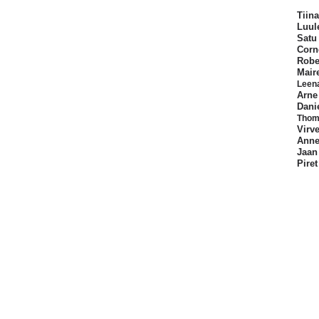
Tiin
Luul
Satu
Corn
Robe
Mair
Leen
Arne
Danie
Thom
Virv
Anne
Jaan
Piret