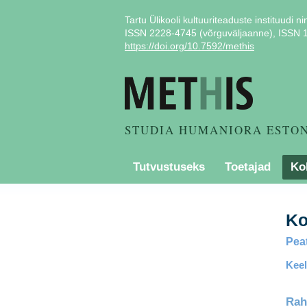
Tartu Ülikooli kultuuriteaduste instituudi ni
ISSN 2228-4745 (võrguväljaanne), ISSN 1
https://doi.org/10.7592/methis
STUDIA HUMANIORA ESTO
Tutvustuseks
Toetajad
Ko
Ko
Peat
Keel
Rah