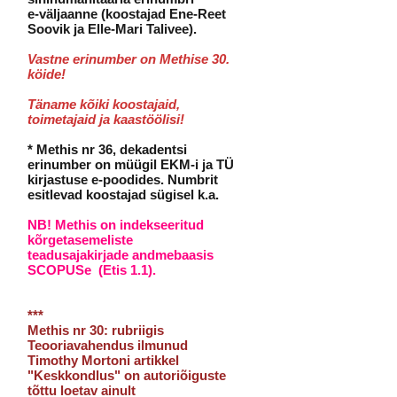
e-väljaanne (koostajad Ene-Reet
Soovik ja Elle-Mari Talivee).
Vastne erinumber on Methise 30
.
köide!
Täname kõiki koostajaid,
toimetajaid ja kaastöölisi!
* Methis nr 36, dekadentsi
erinumber on müügil EKM-i ja TÜ
kirjastuse e-poodides. Numbrit
esitlevad koostajad sügisel k.a.
NB! Methis on indekseeritud
kõrgetasemeliste
teadusajakirjade andmebaasis
SCOPUSe (Etis 1.1).
***
Methis nr 30: rubriigis
Teooriavahendus ilmunud
Timothy Mortoni artikkel
"Keskkondlus" on autoriõiguste
tõttu loetav ainult