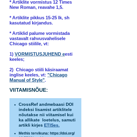
* Artiklite vormistus
12 Times
New Roman, reavahe 1,5.
* Artiklite pikkus 15-25 lk, sh
kasutatud kirjandus.
* Artiklid palume vormistada
vastavalt
rahvusvahelisele
Chicago stiilile, vt:
1)
VORMISTUSJUHEND
e
esti
keeles;
2) Chicago stiili käsiraamat
i
nglise keeles, vt:
"Chicago
Manual of Style"
.
VIITAMISNÕUE:
CrossRef andmebaasi DOI
indeksi lisamist artiklitele
nõutakse nii viitamisel kui
ka allikate loetelus, samuti
artikli kirjes
ETISes.
Methis tervikuna: https://doi.org/