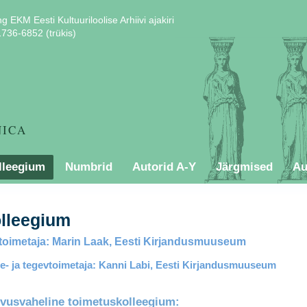
ng EKM Eesti Kultuuriloolise Arhiivi ajakiri
736-6852 (trükis)
NICA
lleegium
Numbrid
Autorid A-Y
Järgmised
Au
lleegium
oimetaja: Marin Laak, E
esti Kirjandusmuuseum
e- ja tegevtoimetaja:
Kanni Labi, E
esti Kirjandusmuuseum
vusvaheline toimetuskolleegium: