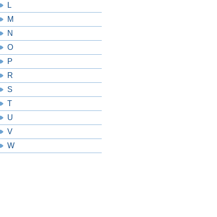
L
M
N
O
P
R
S
T
U
V
W