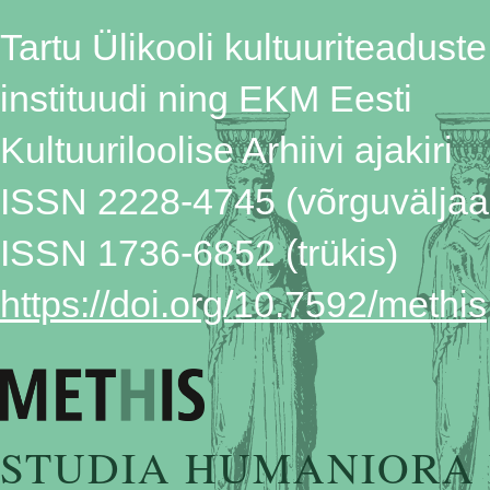
Tartu Ülikooli kultuuriteaduste
instituudi ning EKM Eesti
Kultuuriloolise Arhiivi ajakiri
ISSN 2228-4745 (võrguväljaa
ISSN 1736-6852 (trükis)
https://doi.org/10.7592/methis
STUDIA HUMANIORA 