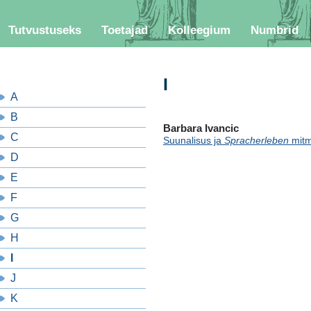
Tutvustuseks
Toetajad
Kolleegium
Numbrid
I
A
B
Barbara Ivancic
C
Suunalisus ja
Spracherleben
mitm
D
E
F
G
H
I
J
K